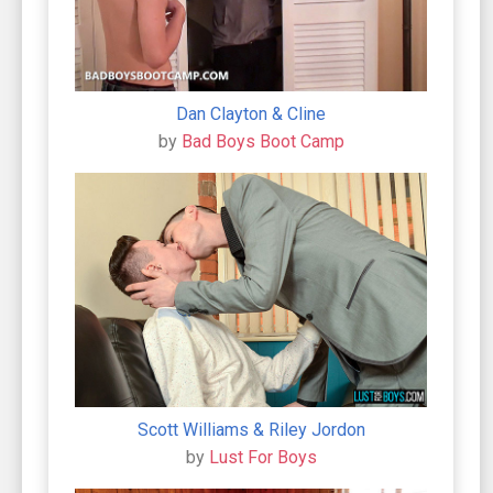
Dan Clayton & Cline
by
Bad Boys Boot Camp
Scott Williams & Riley Jordon
by
Lust For Boys