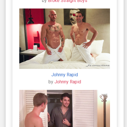
by
Broke Straight Boys
Johnny Rapid
by
Johnny Rapid