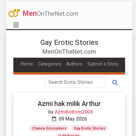
Men
OnTheNet.com
Gay Erotic Stories
MenOnTheNet.com
Home
Categories
Authors
Submit a Story
Azmi hak milik Arthur
by
Azmibottom2005
09 May 2026
Chance Encounters
Gay Erotic Stories
In Malaysian